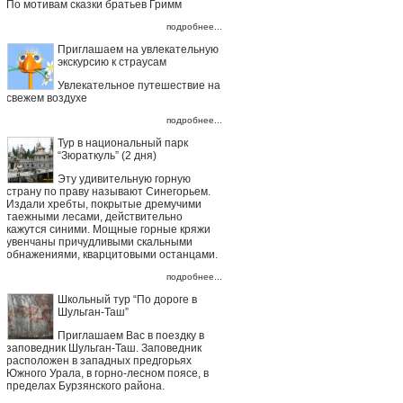
По мотивам сказки братьев Гримм
подробнее...
Приглашаем на увлекательную
экскурсию к страусам
Увлекательное путешествие на
свежем воздухе
подробнее...
Тур в национальный парк
“Зюраткуль” (2 дня)
Эту удивительную горную
страну по праву называют Синегорьем.
Издали хребты, покрытые дремучими
таежными лесами, действительно
кажутся синими. Мощные горные кряжи
увенчаны причудливыми скальными
обнажениями, кварцитовыми останцами.
подробнее...
Школьный тур “По дороге в
Шульган-Таш”
Приглашаем Вас в поездку в
заповедник Шульган-Таш. Заповедник
расположен в западных предгорьях
Южного Урала, в горно-лесном поясе, в
пределах Бурзянского района.