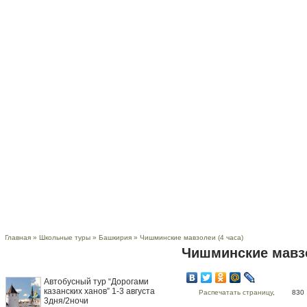
Главная
О компании
Крымтурбюро
Пресса о нас
Агентств
Главная
»
Школьные туры
»
Башкирия
» Чишминские мавзолеи (4 часа)
Чишминские мавзо
Новости компании
Автобусный тур “Дорогами
казанских ханов” 1-3 августа
Распечатать страницу
,
830
3дня/2ночи