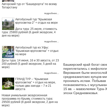
Авторский тур от “Башкурорта” по всему
Татарстану
подробнее...
Автобусный тур “Крымская
кругосветка-2″ + отдых на море
Дата тура: 25 июля, стоимость
тура: 25900 рублей (6 дней экскурсии, 4
дня на море)
подробнее...
Автобусный тур из Уфы:
“Крымская кругосветка” + отдых
на море
Даты тура: 14 июня, 16 и 30 августа, от 23
200 рублей (5 дней экскурсии, 5 дней на
Башкирский край богат сво
море)
переплетались с мифологи
Верования были многослойн
подробнее...
среднеазиатских купцов-м
ГРАНД ТУР – “Крымская
проникать ислам. Побывав 
кругосветка” + отдых на море,
познакомитесь с мусульма
только два заезда – 7 и 21
15 вв. – мавзолеями Тура-
августа
эпохи Средневековья.
Новая уникальная экскурсионная
программа по Крыму, стоимость тура:
29500 рублей (8 дней экскурсии, 2 дня на
море)