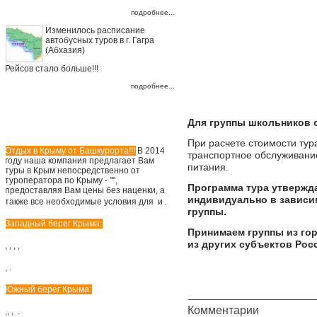
подробнее...
Изменилось расписание
автобусных туров в г. Гагра
(Абхазия)
Рейсов стало больше!!!
подробнее...
Для группы школьников о
Крым: суточные цены
При расчете стоимости тур
Отдых в Крыму от Башкурорта!!!
В 2014
транспортное обслуживание
году наша компания предлагает Вам
питания.
туры в Крым непосредственно от
туроператора по Крыму - "
",
Программа тура утвержда
предоставляя Вам цены без наценки, а
индивидуально в зависи
также
все необходимые условия для
и
.
группы.
Западный берег Крыма:
Принимаем группы из гор
из других субъектов Ро
,
,
,
,
,
.
Южный берег Крыма:
Комментарии
,
,
,
.