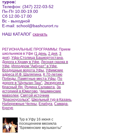
туров:
Телефон: (347) 222-03-52
Пн-Пт 10.00-19.00
Сб 12.00-17.00
Вс - выходной
Е-mail: school@bashcurort.ru
НАШ КАТАЛОГ
скачать
РЕГИОНАЛЬНЫЕ ПРОГРАММЫ: Прием
школьников в Уфе (
1 день
,
2 дня
,
3
дня
),
Уфа-Столица Башкортостана
,
Дорога к Храму в Уфе
,
Лесная сказка в
Уфе
,
Ипподром "Акбузат" в Уфе
,
Воздушные ворота Уфы
,
Уфимские
адреса И.Ф. Шаляпина
,
К 70-летию
Победы. Памятные места Уфы
,
По
дороге в "Шульган-Таш"
,
Экскурсия в
Красный Яр
,
Родина Салавата
,
За
историей в Юматово
,
Чишминские
мавзолеи
,
Святой источник
"Красноусольск"
,
Школьный тур в Казань
,
Набережные Челны
,
Елабуга
,
Самара
,
Кунгур
Тур в Уфу 16 июня с
посещением мюзикла
“Бременские музыканты”